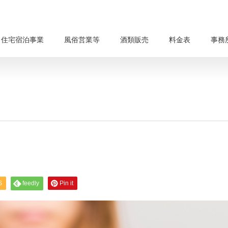
・住宅宿泊事業
風俗営業等
酒類販売
料金表
事務
S
feedly
Pin it