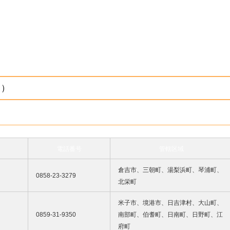
口）
電話番号
管轄区域
倉吉市、三朝町、湯梨浜町、琴浦町、
0858-23-3279
北栄町
米子市、境港市、日吉津村、大山町、
0859-31-9350
南部町、伯耆町、日南町、日野町、江
府町