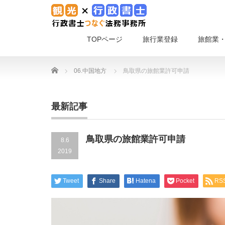
TOPページ
旅行業登録
旅館業
Home
06.中国地方
鳥取県の旅館業許可申請
最新記事
鳥取県の旅館業許可申請
8.6
2019
Tweet
Share
Hatena
Pocket
RS