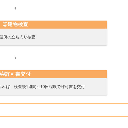
↓
③建物検査
健所の立ち入り検査
↓
④許可書交付
れば、検査後1週間～10日程度で許可書を交付