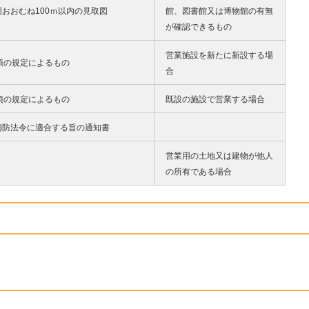
おおむね100ｍ以内の見取図
館、図書館又は博物館の有無
が確認できるもの
営業施設を新たに新設する場
項の規定によるもの
合
項の規定によるもの
既設の施設で営業する場合
消防法令に適合する旨の通知書
営業用の土地又は建物が他人
の所有である場合