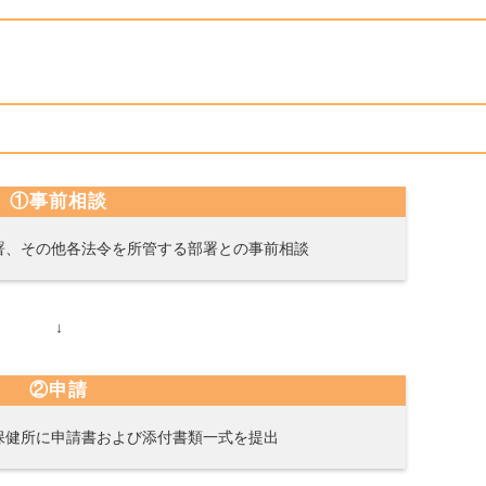
①事前相談
署、その他各法令を所管する部署との事前相談
↓
②申請
保健所に申請書および添付書類一式を提出