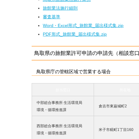
旅館業法施行細則
審査基準
Word・Excel形式_旅館業_届出様式集.zip
PDF形式_旅館業_届出様式集.zip
鳥取県の旅館業許可申請の申請先（相談窓
鳥取県庁の管轄区域で営業する場合
担当窓口
所在地
中部総合事務所 生活環境局
倉吉市東巌城町2
環境・循環推進課
西部総合事務所 生活環境局
米子市糀町1丁目160
環境・循環推進課