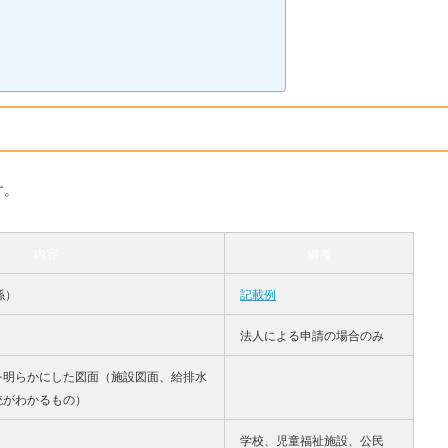
す。
内容
備考
係）
記載例
法人による申請の場合のみ
を明らかにした図面（施設図面、給排水
統がわかるもの）
学校、児童福祉施設、公民