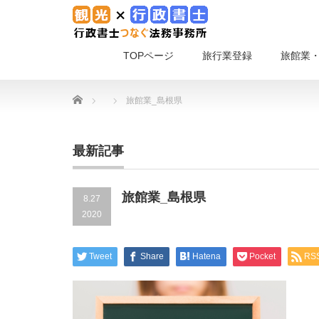
TOPページ
旅行業登録
旅館業
Home
旅館業_島根県
最新記事
旅館業_島根県
8.27
2020
Tweet
Share
Hatena
Pocket
RS