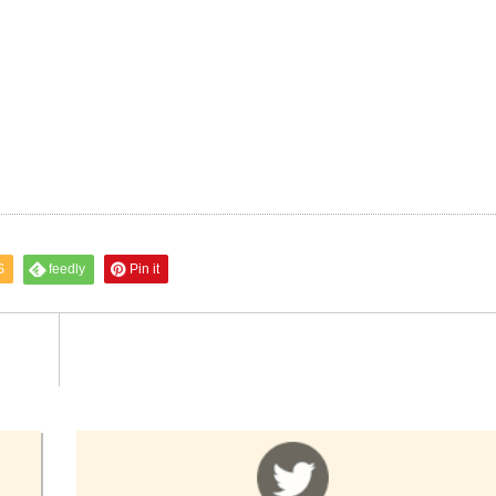
S
feedly
Pin it