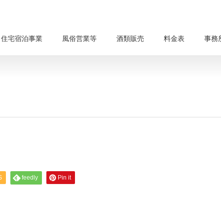
・住宅宿泊事業
風俗営業等
酒類販売
料金表
事務
S
feedly
Pin it