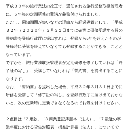
平成３０年の旅行業法の改正で、選任される旅行業務取扱管理者
に、５年毎の定期研修の受講が義務付けられました。
ただし、周知期間が短いなどの理由から経過処置として、「平成
３２年（２０２０年）３月３１日までに確実に研修受講する旨の
誓約書を登録行政庁に提出すれば、登録から5年を超えたものが
登録時に受講を終えていなくても登録することができる」ことと
なっています。
ですから、旅行業務取扱管理者が定期研修を修了していれば「終
了証の写し」、受講していなければ「誓約書」を提出することに
なります。
なお、「誓約書」を提出した場合、平成３２年３月３１日までに
研修を受講して「修了証の写し」を登録行政庁に届け出ておかな
いと、次の更新時に更新できなくなるのでお気を付けください。
２点目は「2.定款」「3.商業登記簿謄本（法人）」「7.最近の事
業年度における貸借対照表・損益計算書（法人）」についてで