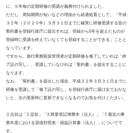
に、５年毎の定期研修の受講が義務付けられました。
ただし、周知期間が短いなどの理由から経過処置として、「平成
３２年（２０２０年）３月３１日までに確実に研修受講する旨の
誓約書を登録行政庁に提出すれば、登録から5年を超えたものが
登録時に受講を終えていなくても登録することができる」ことと
なっています。
ですから、旅行業務取扱管理者が定期研修を修了していれば「終
了証の写し」、受講していなければ「誓約書」を提出することに
なります。
なお、「誓約書」を提出した場合、平成３２年３月３１日までに
研修を受講して「修了証の写し」を登録行政庁に届け出ておかな
いと、次の更新時に更新できなくなるのでお気を付けください。
２点目は「2.定款」「3.商業登記簿謄本（法人）」「7.最近の事
業年度における貸借対照表・損益計算書（法人）」についてで
す。