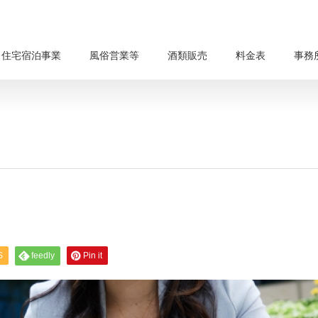
・住宅宿泊事業
風俗営業等
酒類販売
料金表
事務
S
feedly
Pin it