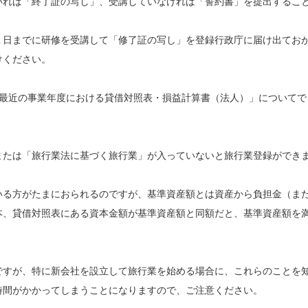
いれば「終了証の写し」、受講していなければ「誓約書」を提出するこ
１日までに研修を受講して「修了証の写し」を登録行政庁に届け出てお
けください。
7.最近の事業年度における貸借対照表・損益計算書（法人）」についてで
または「旅行業法に基づく旅行業」が入っていないと旅行業登録ができ
いる方がたまにおられるのですが、基準資産額とは資産から負担金（ま
本、貸借対照表にある資本金額が基準資産額と同額だと、基準資産額を
ですが、特に新会社を設立して旅行業を始める場合に、これらのことを
時間がかかってしまうことになりますので、ご注意ください。