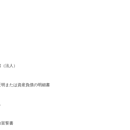
書（法人）
証明または資産負債の明細書
し
の宣誓書