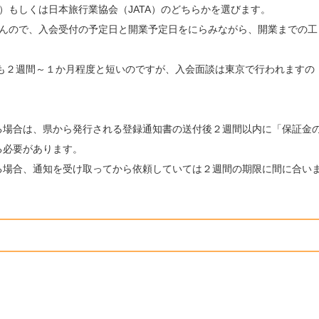
）もしくは日本旅行業協会（JATA）のどちらかを選びます。
せんので、入会受付の予定日と開業予定日をにらみながら、開業までの工
間も２週間～１か月程度と短いのですが、入会面談は東京で行われますの
る場合は、県から発行される登録通知書の送付後２週間以内に「保証金
る必要があります。
る場合、通知を受け取ってから依頼していては２週間の期限に間に合い