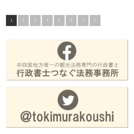
1
2
3
4
5
6
7
»