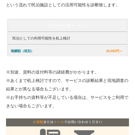
という流れで民泊施設としての活用可能性を診断致します。
民泊物件診断サービス
内
容
民泊としての利用可能性を机上検討
報
30,000円～
酬
額
（税
※別途、資料の送付料等の諸経費がかかります。
別）
※あくまで机上検討ですので、サービスの診断結果と現地調査の
結果とが異なる場合もございます。
※お手持ちの資料等が不足している場合は、サービスをご利用で
きない場合もございます。