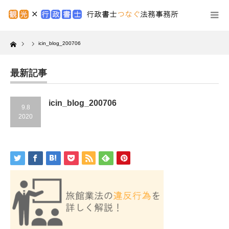
Home
icin_blog_200706
最新記事
icin_blog_200706
9.8
2020