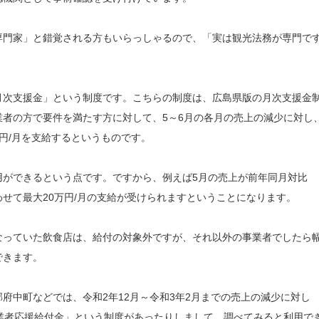
専門家」と錯覚される方もいらっしゃるので、「実は観光法務が専門で
月次支援金」という制度です。こちらの制度は、広島県版の月次支援金
者の方で要件を満たす方に対して、5～6月の各月の売上の減少に対し
万円/月を支給するというものです。
用ができるという点です。ですから、例えば5月の売上が前年同月対比
わせて最大20万円/月の支給が受けられますということになります。
なっていた飲食店は、給付の対象外ですが、それ以外の事業者でしたら
できます。
府中町などでは、令和2年12月～令和3年2月までの売上の減少に対し
業者応援給付金」という制度があったりしまして、調べてみると利用で