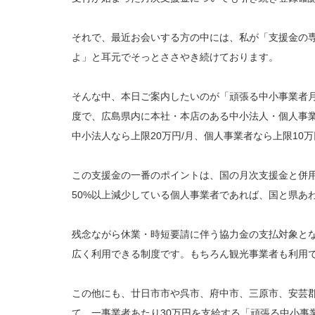
それで、最近お会いする方の中には、私が「支援金の
よ」と耳元でそっとささやき続けております。
そんな中、本日ご案内したいのが「頑張る中小事業者
度で、広島県内に本社・本店のある中小法人・個人事業
中小法人なら上限20万円/月、個人事業者なら上限10
この支援金の一番のポイントは、国の月次支援金と併
50%以上減少している個人事業者であれば、国と県あ
残念ながら休業・時短要請に伴う協力金の支払対象と
広く利用できる制度です。もちろん観光事業者も利用
この他にも、廿日市市や呉市、府中市、三原市、安芸郡
て、一事業者あたり30万円を支給する「頑張る中小事