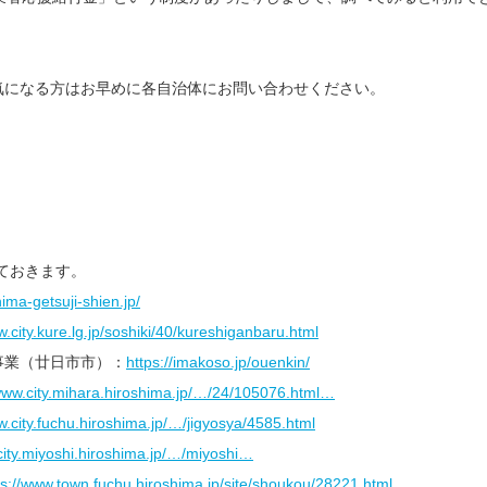
気になる方はお早めに各自治体にお問い合わせください。
ておきます。
hima-getsuji-shien.jp/
w.city.kure.lg.jp/soshiki/40/kureshiganbaru.html
事業（廿日市市）：
https://imakoso.jp/ouenkin/
/www.city.mihara.hiroshima.jp/…/24/105076.html…
w.city.fuchu.hiroshima.jp/…/jigyosya/4585.html
city.miyoshi.hiroshima.jp/…/miyoshi…
ps://www.town.fuchu.hiroshima.jp/site/shoukou/28221.html