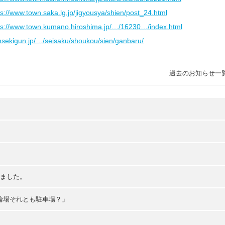
ps://www.town.saka.lg.jp/jigyousya/shien/post_24.html
ps://www.town.kumano.hiroshima.jp/…/16230…/index.html
insekigun.jp/…/seisaku/shoukou/sien/ganbaru/
過去のお知らせ一
えました。
輪場それとも駐車場？」