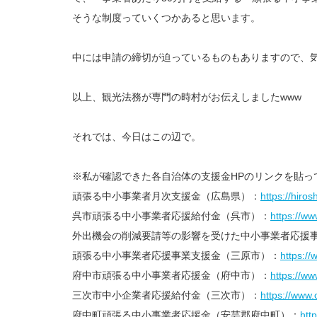
そうな制度っていくつかあると思います。
中には申請の締切が迫っているものもありますので、
以上、観光法務が専門の時村がお伝えしましたwww
それでは、今日はこの辺で。
※私が確認できた各自治体の支援金HPのリンクを貼っ
頑張る中小事業者月次支援金（広島県）：
https://hiros
呉市頑張る中小事業者応援給付金（呉市）：
https://ww
外出機会の削減要請等の影響を受けた中小事業者応援
頑張る中小事業者応援事業支援金（三原市）：
https:/
府中市頑張る中小事業者応援金（府中市）：
https://ww
三次市中小企業者応援給付金（三次市）：
https://www.
府中町頑張る中小事業者応援金（安芸郡府中町）：
htt