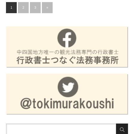
1
2
3
»